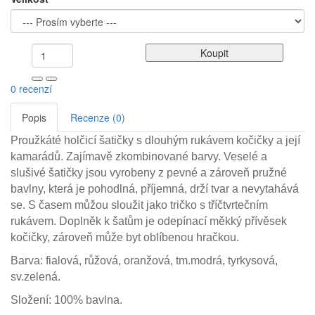
Koupit
0 recenzí
Popis
Recenze (0)
Proužkáté holčicí šatičky s dlouhým rukávem kočičky a její
kamarádů. Zajímavě zkombinované barvy. Veselé a
slušivé šatičky jsou vyrobeny z pevné a zároveň pružné
bavlny, která je pohodlná, příjemná, drží tvar a nevytahává
se. S časem můžou sloužit jako tričko s tříčtvrtečním
rukávem. Doplněk k šatům je odepínací měkký přívěsek
kočičky, zároveň může byt oblíbenou hračkou.
Barva: fialová, růžová, oranžová, tm.modrá, tyrkysová,
sv.zelená.
Složení: 100% bavlna.