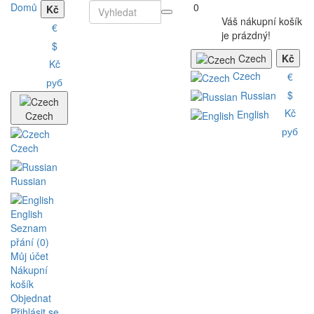
Domů
0
Kč
Váš nákupní košík
€
je prázdný!
$
Czech
Kč
Kč
Czech
€
руб
$
Russian
Kč
English
Czech
руб
Czech
Russian
English
Seznam
přání (0)
Můj účet
Nákupní
košík
Objednat
Přihlásit se