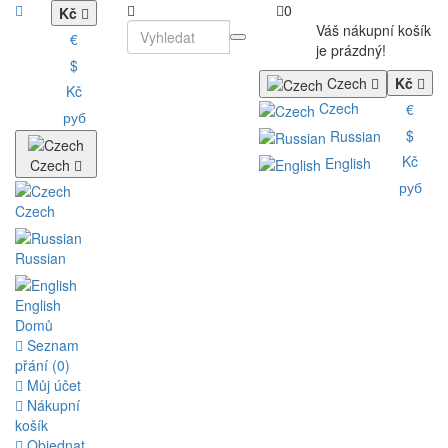
0
Kč
Váš nákupní košík
€
je prázdný!
$
Czech
Kč
Kč
Czech
€
руб
$
Russian
Kč
English
Czech
руб
Czech
Russian
English
Domů
Seznam
přání (0)
Můj účet
Nákupní
košík
Objednat