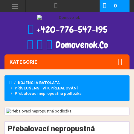
0
+420-776-547-195
Domovenok.Co
KATEGORIE
KOJENCI A BATOLATA
PŘÍSLUŠENSTVÍ K PŘEBALOVÁNÍ
Přebalovací nepropustná podložka
Přebalovací nepropustná