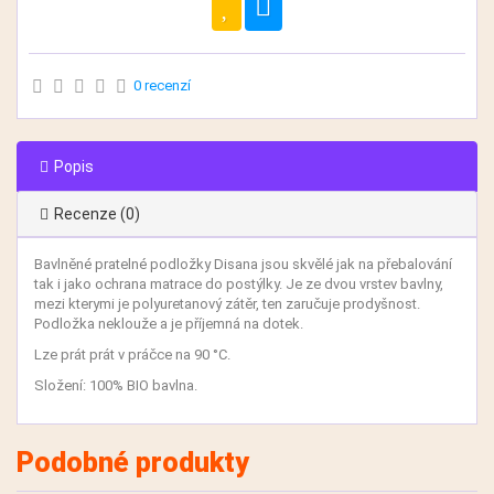
0 recenzí
Popis
Recenze (0)
Bavlněné pratelné podložky Disana jsou skvělé jak na přebalování
tak i jako ochrana matrace do postýlky. Je ze dvou vrstev bavlny,
mezi kterymi je polyuretanový zátěr, ten zaručuje prodyšnost.
Podložka neklouže a je příjemná na dotek.
Lze prát prát v práčce na 90 °C.
Složení: 100% BIO bavlna.
Podobné produkty