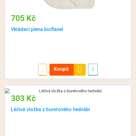
705 Kč
Vkládací plena bioflanel
Koupit
303 Kč
Léčivá vložka z buretového hedvábí