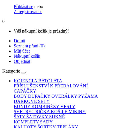
Přihlásit se
nebo
Zaregistrovat se
0
Váš nákupní košík je prázdný!
Domů
Seznam přání (0)
Můj účet
Nákupní košík
Objednat
Kategorie
KOJENCI A BATOLATA
PŘÍSLUŠENSTVÍ K PŘEBALOVÁNÍ
CAPÁČKY
BODY DUPAČKY OVERÁLKY PYŽAMA
DÁRKOVÉ SETY
BUNDY KOMBINÉZY VESTY
SVETRY TRIČKA KOŠILE MIKINY
ŠATY ŠATOVKY SUKNĚ
KOMPLETY SADY
KALHOTY ŠORTKY TEPLÁKY