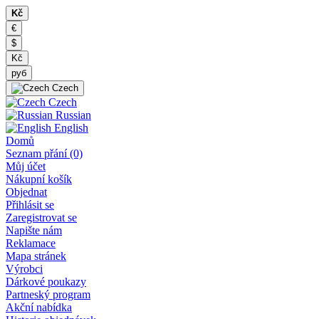
Kč
€
$
Kč
руб
Czech
Czech
Russian
English
Domů
Seznam přání (0)
Můj účet
Nákupní košík
Objednat
Přihlásit se
Zaregistrovat se
Napište nám
Reklamace
Mapa stránek
Výrobci
Dárkové poukazy
Partneský program
Akční nabídka