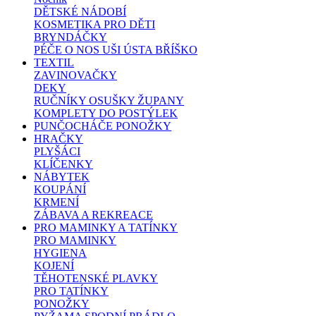
DĚTSKÉ NÁDOBÍ
KOSMETIKA PRO DĚTI
BRYNDÁČKY
PÉČE O NOS UŠI ÚSTA BŘÍŠKO
TEXTIL
ZAVINOVAČKY
DEKY
RUČNÍKY OSUŠKY ŽUPANY
KOMPLETY DO POSTÝLEK
PUNČOCHÁČE PONOŽKY
HRAČKY
PLYŠÁCI
KLÍČENKY
NÁBYTEK
KOUPÁNÍ
KRMENÍ
ZÁBAVA A REKREACE
PRO MAMINKY A TATÍNKY
PRO MAMINKY
HYGIENA
KOJENÍ
TĚHOTENSKÉ PLAVKY
PRO TATÍNKY
PONOŽKY