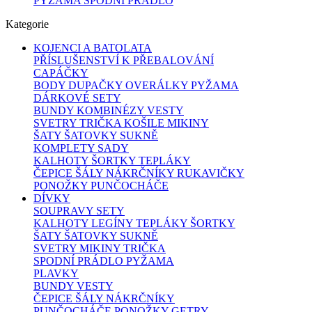
PYŽAMA SPODNÍ PRÁDLO
Kategorie
KOJENCI A BATOLATA
PŘÍSLUŠENSTVÍ K PŘEBALOVÁNÍ
CAPÁČKY
BODY DUPAČKY OVERÁLKY PYŽAMA
DÁRKOVÉ SETY
BUNDY KOMBINÉZY VESTY
SVETRY TRIČKA KOŠILE MIKINY
ŠATY ŠATOVKY SUKNĚ
KOMPLETY SADY
KALHOTY ŠORTKY TEPLÁKY
ČEPICE ŠÁLY NÁKRČNÍKY RUKAVIČKY
PONOŽKY PUNČOCHÁČE
DÍVKY
SOUPRAVY SETY
KALHOTY LEGÍNY TEPLÁKY ŠORTKY
ŠATY ŠATOVKY SUKNĚ
SVETRY MIKINY TRIČKA
SPODNÍ PRÁDLO PYŽAMA
PLAVKY
BUNDY VESTY
ČEPICE ŠÁLY NÁKRČNÍKY
PUNČOCHÁČE PONOŽKY GETRY