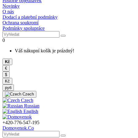
Historie objednávek
Novinky
O nás
Dodací a platební podmínky
Ochrana soukromí
Podmínky spolupráce
0
Váš nákupní košík je prázdný!
Kč
€
$
Kč
руб
Czech
Czech
Russian
English
+420-776-547-195
Domovenok.Co