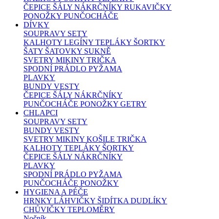
ČEPICE ŠÁLY NÁKRČNÍKY RUKAVIČKY
PONOŽKY PUNČOCHÁČE
DÍVKY
SOUPRAVY SETY
KALHOTY LEGÍNY TEPLÁKY ŠORTKY
ŠATY ŠATOVKY SUKNĚ
SVETRY MIKINY TRIČKA
SPODNÍ PRÁDLO PYŽAMA
PLAVKY
BUNDY VESTY
ČEPICE ŠÁLY NÁKRČNÍKY
PUNČOCHÁČE PONOŽKY GETRY
CHLAPCI
SOUPRAVY SETY
BUNDY VESTY
SVETRY MIKINY KOŠILE TRIČKA
KALHOTY TEPLÁKY ŠORTKY
ČEPICE ŠÁLY NÁKRČNÍKY
PLAVKY
SPODNÍ PRÁDLO PYŽAMA
PUNČOCHÁČE PONOŽKY
HYGIENA A PÉČE
HRNKY LÁHVIČKY ŠIDÍTKA DUDLÍKY
CHŮVIČKY TEPLOMĚRY
Nočník