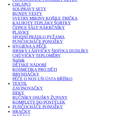
CHLAPCI
SOUPRAVY SETY
BUNDY VESTY
SVETRY MIKINY KOŠILE TRIČKA
KALHOTY TEPLÁKY ŠORTKY
ČEPICE ŠÁLY NÁKRČNÍKY
PLAVKY
SPODNÍ PRÁDLO PYŽAMA
PUNČOCHÁČE PONOŽKY
HYGIENA A PÉČE
HRNKY LÁHVIČKY ŠIDÍTKA DUDLÍKY
CHŮVIČKY TEPLOMĚRY
Nočník
DĚTSKÉ NÁDOBÍ
KOSMETIKA PRO DĚTI
BRYNDÁČKY
PÉČE O NOS UŠI ÚSTA BŘÍŠKO
TEXTIL
ZAVINOVAČKY
DEKY
RUČNÍKY OSUŠKY ŽUPANY
KOMPLETY DO POSTÝLEK
PUNČOCHÁČE PONOŽKY
HRAČKY