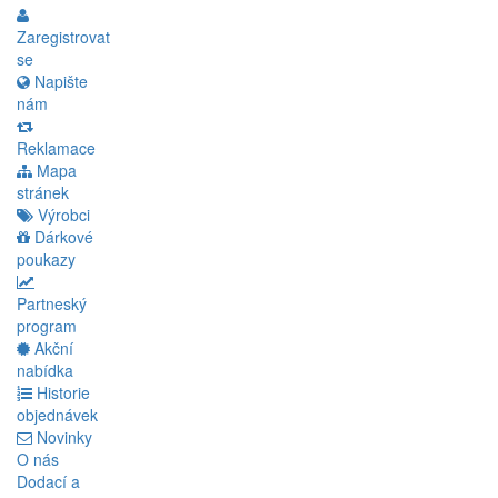
Zaregistrovat
se
Napište
nám
Reklamace
Mapa
stránek
Výrobci
Dárkové
poukazy
Partneský
program
Akční
nabídka
Historie
objednávek
Novinky
O nás
Dodací a