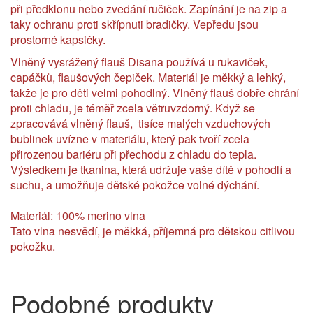
při předklonu nebo zvedání ručiček. Zapínání je na zip a
taky ochranu proti skřípnuti bradičky. Vepředu jsou
prostorné kapsičky.
Vlněný vysrážený flauš Disana používá u rukaviček,
capáčků, flaušových čepiček. Materiál je měkký a lehký,
takže je pro děti velmi pohodlný. Vlněný flauš dobře chrání
proti chladu, je téměř zcela větruvzdorný. Když se
zpracovává vlněný flauš, tisíce malých vzduchových
bublinek uvízne v materiálu, který pak tvoří zcela
přirozenou bariéru při přechodu z chladu do tepla.
Výsledkem je tkanina, která udržuje vaše dítě v pohodlí a
suchu, a umožňuje dětské pokožce volné dýchání.
Materiál: 100% merino vlna
Tato vlna nesvědí, je měkká, příjemná pro dětskou citlivou
pokožku.
Podobné produkty