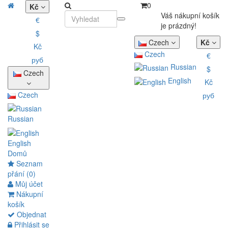
0
Kč
Váš nákupní košík
€
je prázdný!
$
Czech
Kč
Kč
Czech
€
руб
Russian
$
Czech
English
Kč
Czech
руб
Russian
English
Domů
Seznam
přání (0)
Můj účet
Nákupní
košík
Objednat
Přihlásit se